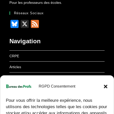
Pour les professeurs des écoles.
Réseaux Sociaux
Bl
X
F
u
e
e
e
Navigation
sk
d
y
CRPE
Articles
Ressources
RGPD Consentement
À propos
Pour vous offrir la meilleure expérience, nous
Derniers articles
utilisons des technologies telles que les cookies pour
stocker et/ou accéder aux informations des appareils.