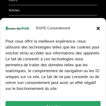
y
CRPE
Articles
Ressources
RGPD Consentement
À propos
Pour vous offrir la meilleure expérience, nous
Derniers articles
utilisons des technologies telles que les cookies pour
stocker et/ou accéder aux informations des appareils.
Le fait de consentir à ces technologies nous
Fiche d’expérience pour la démarche d’investigation en
permettra de traiter des données telles que les
sciences – CM1 et CM2 – PDF & Word
statistiques, le comportement de navigation ou les ID
uniques sur ce site. Le fait de ne pas consentir ou de
Tableau de numération à télécharger : différents formats
retirer son consentement peut avoir un effet négatif
disponibles (décimaux, classe des unités, des mille, des
sur le fonctionnement du site.
millions) PDF & docx
📧 Partager