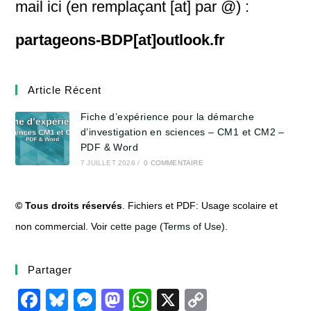
mail ici (en remplaçant [at] par @) :
partageons-BDP[at]outlook.fr
Article Récent
Fiche d’expérience pour la démarche
d’investigation en sciences – CM1 et CM2 –
PDF & Word
7 JUILLET 2026
/
0 COMMENTAIRE
©
Tous droits réservés
.
Fichiers et PDF: Usage scolaire et
non commercial. Voir
cette page
(
Terms of Use
).
Partager
F
Bl
M
M
W
X
C