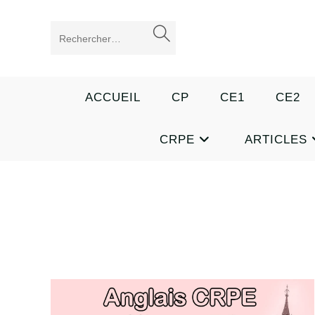
Skip
to
ENVOYER
Rechercher
content
LA
sur
RECHERCHE
ce
ACCUEIL
CP
CE1
CE2
site
CRPE
ARTICLES