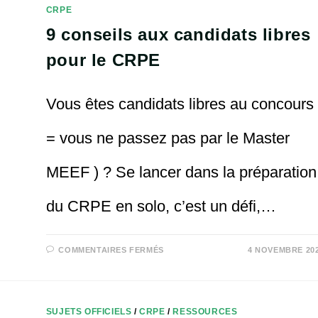
D’ADMISSION
CRPE
ET
POSTES
9 conseils aux candidats libres
OFFERTS
2025,
2024,
pour le CRPE
2023
Vous êtes candidats libres au concours 
= vous ne passez pas par le Master
MEEF ) ? Se lancer dans la préparation
du CRPE en solo, c’est un défi,…
SUR
COMMENTAIRES FERMÉS
4 NOVEMBRE 20
9
CONSEILS
AUX
CANDIDATS
LIBRES
POUR
SUJETS OFFICIELS
/
CRPE
/
RESSOURCES
LE