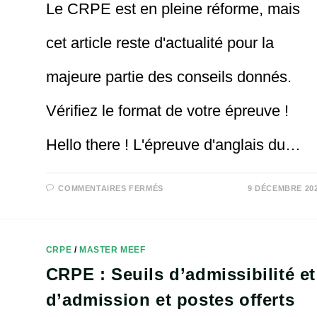
Le CRPE est en pleine réforme, mais
cet article reste d'actualité pour la
majeure partie des conseils donnés.
Vérifiez le format de votre épreuve !
Hello there ! L'épreuve d'anglais du…
SUR
COMMENTAIRES FERMÉS
9 DÉCEMBRE 20
CRPE
:
ANGLAIS
ÉPREUVE
ORALE
–
CRPE
/
MASTER MEEF
OPTION
DE
CRPE : Seuils d’admissibilité et
LANGUE
VIVANTE
ÉTRANGÈRE
d’admission et postes offerts
(LVE)