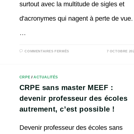
surtout avec la multitude de sigles et
d'acronymes qui nagent à perte de vue.
…
SUR
COMMENTAIRES FERMÉS
7 OCTOBRE 20
GLOSSAIRE
DES
SIGLES
DE
L’ÉCOLE
PRIMAIRE
CRPE
/
ACTUALITÉS
:
CRPE,
CRPE sans master MEEF :
MEEF
1ER
DEGRÉ
devenir professeur des écoles
ET
PROFESSEURS
DES
autrement, c’est possible !
ÉCOLES
Devenir professeur des écoles sans