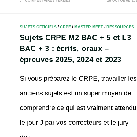
COMMENTAIRES FERMÉS
28 OCTOBRE 20
PDF
–
CORRIGÉS
ÉCRITS
CRPE
:
SUJETS OFFICIELS
/
CRPE
/
MASTER MEEF
/
RESSOURCES
MATHS,
FRANÇAIS,
Sujets CRPE M2 BAC + 5 et L3
SCIENCES,
HISTOIRE
GÉO
BAC + 3 : écrits, oraux –
EMC,
ARTS
–
épreuves 2025, 2024 et 2023
2024
2023
2022
Si vous préparez le CRPE, travailler les
anciens sujets est un super moyen de
comprendre ce qui est vraiment attendu
le jour J par vos correcteurs et le jury