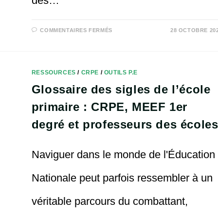
des…
SUR
COMMENTAIRES FERMÉS
28 OCTOBRE 20
SUJETS
CRPE
M2
BAC
+
5
RESSOURCES
/
CRPE
/
OUTILS P.E
ET
L3
Glossaire des sigles de l’école
BAC
+
3
primaire : CRPE, MEEF 1er
:
ÉCRITS,
ORAUX
degré et professeurs des école
–
ÉPREUVES
2025,
2024
ET
Naviguer dans le monde de l'Éducation
2023
Nationale peut parfois ressembler à un
véritable parcours du combattant,