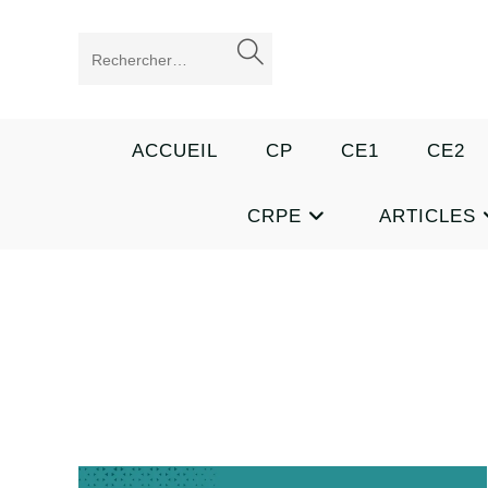
Skip
to
ENVOYER
Rechercher
content
LA
sur
RECHERCHE
ce
ACCUEIL
CP
CE1
CE2
site
CRPE
ARTICLES