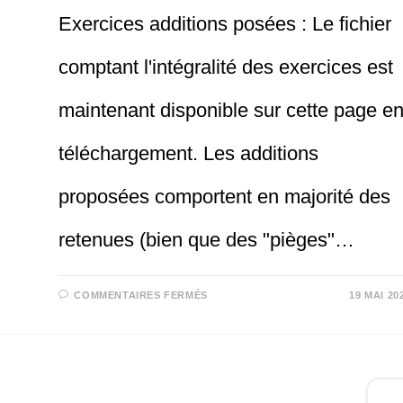
Exercices additions posées : Le fichier
comptant l'intégralité des exercices est
maintenant disponible sur cette page e
téléchargement. Les additions
proposées comportent en majorité des
retenues (bien que des "pièges"…
SUR
COMMENTAIRES FERMÉS
19 MAI 20
ADDITIONS
POSÉES
EXERCICES
AVEC
RETENUES
À
IMPRIMER
CP
CE1