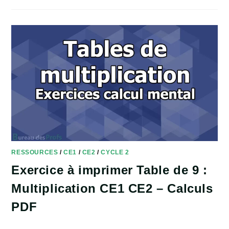
TABLES
DE
MULTIPLICATION
–
ANNÉE
COMPLÈTE
CALCUL
MENTAL
CE1
CE2
–
PDF
RESSOURCES
/
CE1
/
CE2
/
CYCLE 2
Exercice à imprimer Table de 9 :
Multiplication CE1 CE2 – Calculs
PDF