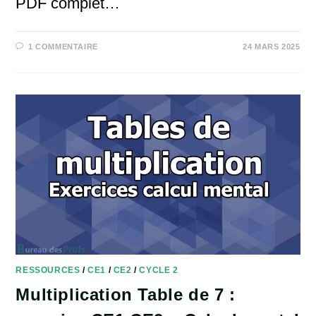
PDF complet…
1 COMMENTAIRE
24 MARS 2025
RESSOURCES
/
CE1
/
CE2
/
CYCLE 2
Multiplication Table de 7 :