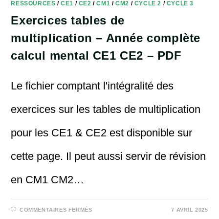
RESSOURCES
/
CE1
/
CE2
/
CM1
/
CM2
/
CYCLE 2
/
CYCLE 3
Exercices tables de
multiplication – Année complète
calcul mental CE1 CE2 – PDF
Le fichier comptant l'intégralité des
exercices sur les tables de multiplication
pour les CE1 & CE2 est disponible sur
cette page. Il peut aussi servir de révision
en CM1 CM2…
SUR
COMMENTAIRES FERMÉS
7 AVRIL 2025
EXERCICES