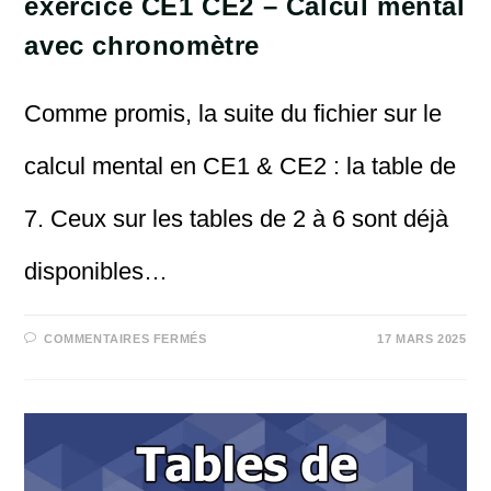
exercice CE1 CE2 – Calcul mental
avec chronomètre
Comme promis, la suite du fichier sur le
calcul mental en CE1 & CE2 : la table de
7. Ceux sur les tables de 2 à 6 sont déjà
disponibles…
SUR
COMMENTAIRES FERMÉS
17 MARS 2025
MULTIPLICATION
TABLE
DE
7
:
EXERCICE
CE1
CE2
–
CALCUL