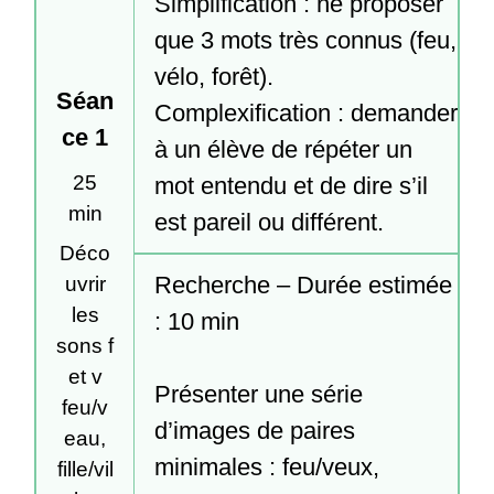
Simplification : ne proposer 
que 3 mots très connus (feu, 
vélo, forêt).

Séan
Complexification : demander 
ce 1
à un élève de répéter un 
25
mot entendu et de dire s’il 
min
est pareil ou différent.
Déco
Recherche – Durée estimée 
uvrir
les
: 10 min

sons f
et v
Présenter une série 
feu/v
d’images de paires 
eau,
minimales : feu/veux, 
fille/vil