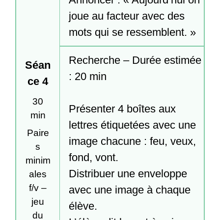
joue au facteur avec des 
mots qui se ressemblent. »
Recherche – Durée estimée 
Séan
: 20 min

ce 4
30
Présenter 4 boîtes aux 
min
lettres étiquetées avec une 
Paire
image chacune : feu, veux, 
s
fond, vont.

minim
Distribuer une enveloppe 
ales
f/v –
avec une image à chaque 
jeu
élève.

du