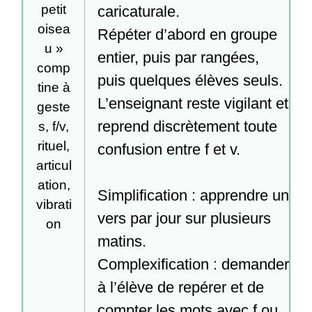
petit
caricaturale.

oisea
Répéter d’abord en groupe 
u »
entier, puis par rangées, 
comp
puis quelques élèves seuls.

tine à
L’enseignant reste vigilant et 
geste
reprend discrètement toute 
s, f/v,
rituel,
confusion entre f et v.

articul
ation,
Simplification : apprendre un 
vibrati
vers par jour sur plusieurs 
on
matins.

Complexification : demander 
à l’élève de repérer et de 
compter les mots avec f ou 