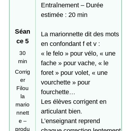
Entraînement – Durée 
estimée : 20 min

Séan
La marionnette dit des mots 
ce 5
en confondant f et v :

« le felo » pour vélo, « une 
30
min
fache » pour vache, « le 
Corrig
foret » pour volet, « une 
er
vourchette » pour 
Filou
fourchette…

la
Les élèves corrigent en 
mario
articulant bien.

nnett
L’enseignant reprend 
e –
produ
chaque correction lentement 