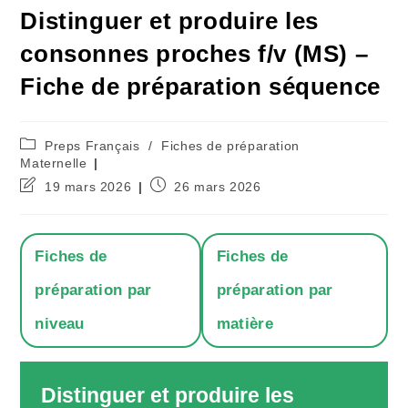
Distinguer et produire les
consonnes proches f/v (MS) –
Fiche de préparation séquence
Post
Preps Français
/
Fiches de préparation
category:
Maternelle
Dernière
Publication
19 mars 2026
26 mars 2026
modification
publiée :
de
la
publication :
Fiches de
Fiches de
préparation par
préparation par
niveau
matière
Distinguer et produire les