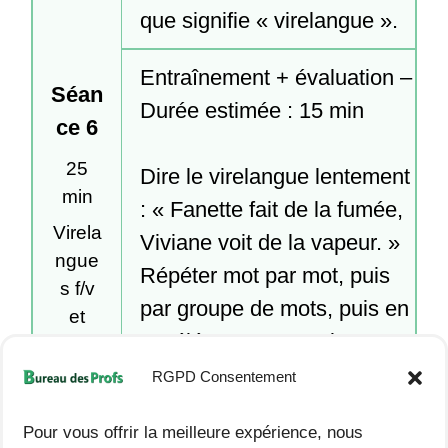
que signifie « virelangue ».
Entraînement + évaluation – 
Séan
Durée estimée : 15 min

ce 6
25
Dire le virelangue lentement 
min
: « Fanette fait de la fumée, 
Virela
Viviane voit de la vapeur. »

ngue
Répéter mot par mot, puis 
s f/v
par groupe de mots, puis en 
et
accélérant progressivement.

évalu
Demander à chaque élève 
ation
RGPD Consentement
orale
de le dire seul au moins une 
virela
Pour vous offrir la meilleure expérience, nous
fois (permet l’évaluation 