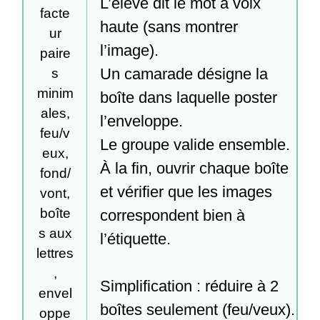
L’élève dit le mot à voix 
facte
haute (sans montrer 
ur
l’image).

paire
Un camarade désigne la 
s
minim
boîte dans laquelle poster 
ales,
l’enveloppe.

feu/v
Le groupe valide ensemble.

eux,
À la fin, ouvrir chaque boîte 
fond/
et vérifier que les images 
vont,
boîte
correspondent bien à 
s aux
l’étiquette.

lettres
,
Simplification : réduire à 2 
envel
boîtes seulement (feu/veux).

oppe