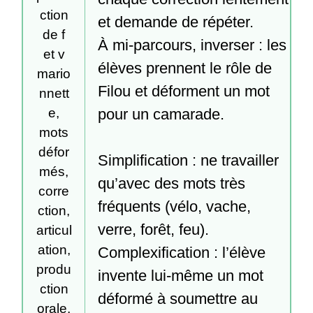
ction
et demande de répéter.

de f
À mi-parcours, inverser : les 
et v
élèves prennent le rôle de 
mario
Filou et déforment un mot 
nnett
pour un camarade.

e,
mots
défor
Simplification : ne travailler 
més,
qu’avec des mots très 
corre
fréquents (vélo, vache, 
ction,
verre, forêt, feu).

articul
ation,
Complexification : l’élève 
produ
invente lui-même un mot 
ction
déformé à soumettre au 
orale,