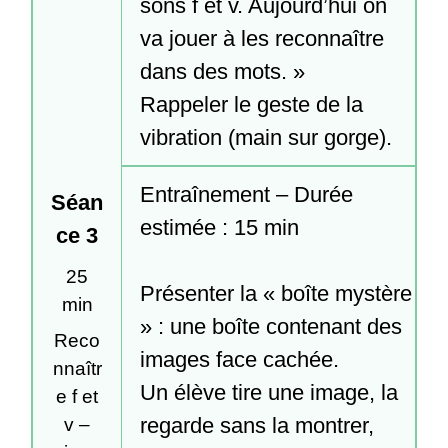
sons f et v. Aujourd’hui on 
va jouer à les reconnaître 
dans des mots. »

Rappeler le geste de la 
vibration (main sur gorge).
Entraînement – Durée 
Séan
estimée : 15 min

ce 3
25
Présenter la « boîte mystère 
min
» : une boîte contenant des 
Reco
images face cachée.

nnaîtr
Un élève tire une image, la 
e f et
regarde sans la montrer, 
v –