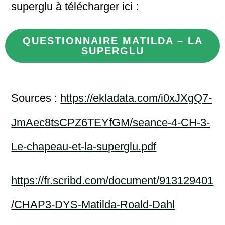
superglu à télécharger ici :
QUESTIONNAIRE MATILDA – LA
SUPERGLU
Sources :
https://ekladata.com/i0xJXgQ7-
JmAec8tsCPZ6TEYfGM/seance-4-CH-3-
Le-chapeau-et-la-superglu.pdf
https://fr.scribd.com/document/913129401
/CHAP3-DYS-Matilda-Roald-Dahl