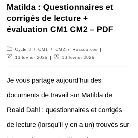
Matilda : Questionnaires et
corrigés de lecture +
évaluation CM1 CM2 – PDF
Post
Cycle 3
/
CM1
/
CM2
/
Ressources
category:
Dernière
Publication
13 février 2026
13 février 2026
modification
publiée :
de
la
Je vous partage aujourd’hui des
publication :
documents de travail sur Matilda de
Roald Dahl : questionnaires et corrigés
de lecture (lorsqu’il y en a un) trouvés sur