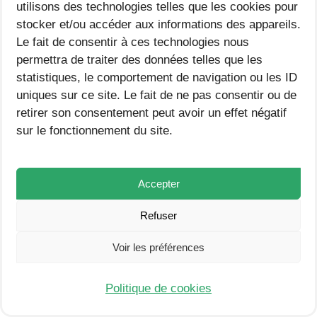
utilisons des technologies telles que les cookies pour
Article précédent
Read
stocker et/ou accéder aux informations des appareils.
more
Frises du temps en histoire – PDF CM1 CM2 à
Le fait de consentir à ces technologies nous
articles
permettra de traiter des données telles que les
télécharger
statistiques, le comportement de navigation ou les ID
Article suivant
uniques sur ce site. Le fait de ne pas consentir ou de
Les grandes périodes en histoire et la frise
retirer son consentement peut avoir un effet négatif
sur le fonctionnement du site.
chronologique (CE2 CM1) – Fiche de préparation
séquence
Accepter
ÉTIQUETTES
:
FRANCAIS
Refuser
Article Récent
Voir les préférences
Fiche d’expérience pour la démarche
d’investigation en sciences – CM1 et CM2 –
Politique de cookies
PDF & Word
7 JUILLET 2026
/
0 COMMENTAIRE