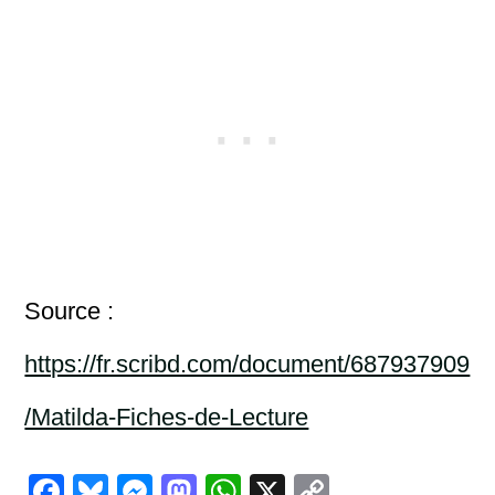
Source :
https://fr.scribd.com/document/687937909
/Matilda-Fiches-de-Lecture
F
Bl
M
M
W
X
C