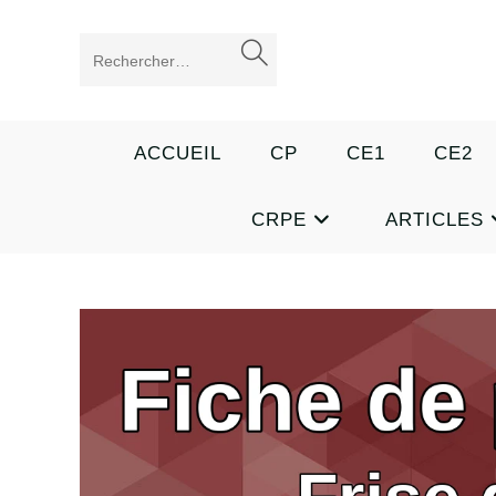
Skip
to
ENVOYER
Rechercher
content
LA
sur
RECHERCHE
ce
ACCUEIL
CP
CE1
CE2
site
CRPE
ARTICLES