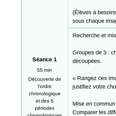
(Élèves à besoin
sous chaque ima
Recherche et mi
Groupes de 3 : ch
Séance 1
découpées.

55 min
« Rangez ces imag
Découverte de
justifiez votre choi
l’ordre
chronologique
et des 5
Mise en commun :
périodes
Comparer les diff
chronologiques