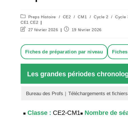
Post
Preps Histoire
/
CE2
/
CM1
/
Cycle 2
/
Cycle 
category:
CE1 CE2
Dernière
Publication
27 février 2026
19 février 2026
modification
publiée :
de
la
publication :
Fiches de préparation par niveau
Fiches
Les grandes périodes chronologi
Bureau des Profs
|
Téléchargements et fichiers
Classe :
CE2-CM1
Nombre de séa