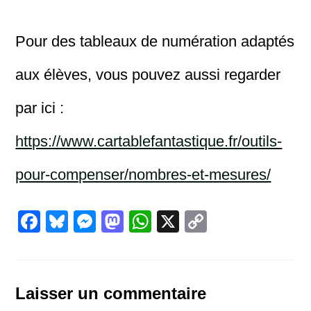
Pour des tableaux de numération adaptés
aux élèves, vous pouvez aussi regarder
par ici :
https://www.cartablefantastique.fr/outils-
pour-compenser/nombres-et-mesures/
F
Bl
M
M
W
X
C
a
u
e
a
h
o
c
e
ss
st
at
p
e
sk
e
o
s
y
Laisser un commentaire
b
y
n
d
A
Li