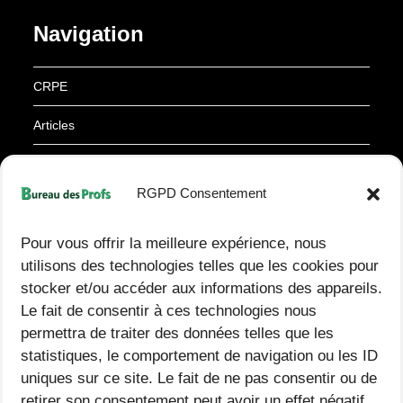
u
e
e
e
Navigation
sk
d
y
CRPE
Articles
Ressources
RGPD Consentement
À propos
Pour vous offrir la meilleure expérience, nous
Derniers articles
utilisons des technologies telles que les cookies pour
stocker et/ou accéder aux informations des appareils.
Le fait de consentir à ces technologies nous
Fiche d’expérience pour la démarche d’investigation en
permettra de traiter des données telles que les
sciences – CM1 et CM2 – PDF & Word
statistiques, le comportement de navigation ou les ID
uniques sur ce site. Le fait de ne pas consentir ou de
Tableau de numération à télécharger : différents formats
retirer son consentement peut avoir un effet négatif