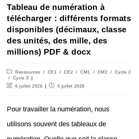
Tableau de numération à
télécharger : différents formats
disponibles (décimaux, classe
des unités, des mille, des
millions) PDF & docx
Post
Ressources
/
CE1
/
CE2
/
CM1
/
CM2
/
Cycle 2
category:
/
Cycle 3
Dernière
Publication
6 juillet 2026
6 juillet 2026
modification
publiée :
de
la
Pour travailler la numération, nous
publication :
utilisons souvent des tableaux de
numération. Quelle que soit la classe,